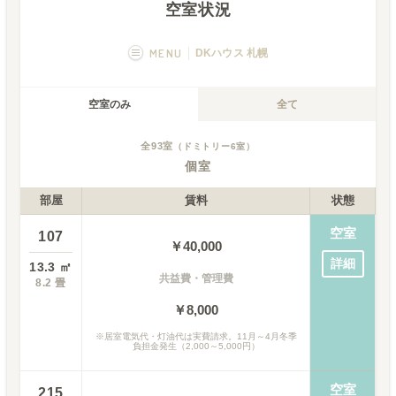
空室状況
MENU
DKハウス 札幌
概要
画像一覧
空室のみ
全て
空室状況
運営者
全
93
室
（ドミトリー
6
室）
個室
フカボリ記事
部屋
賃料
状態
空室
107
￥
40,000
詳細
13.3
㎡
共益費・管理費
8.2
畳
￥8,000
※
居室電気代・灯油代は実費請求。11月～4月冬季
負担金発生（2,000～5,000円）
空室
215