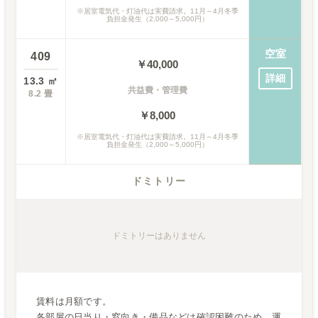
※
居室電気代・灯油代は実費請求。11月～4月冬季
負担金発生（2,000～5,000円）
空室
409
￥
40,000
詳細
13.3
㎡
共益費・管理費
8.2
畳
￥8,000
※
居室電気代・灯油代は実費請求。11月～4月冬季
負担金発生（2,000～5,000円）
ドミトリー
ドミトリー
はありません
賃料は月額です。
各部屋の日当り・窓向き・備品などは確認困難のため、運