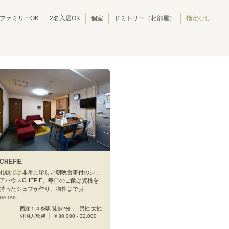
札幌市電
ファミリーOK
2名入居OK
個室
ドミトリー（相部屋）
指定なし
中央区役所前
西線６条
(
2
)
(
1
)
すすきの
(
1
)
CHEFIE
札幌では非常に珍しい朝晩食事付のシェ
アハウスCHEFIE。毎日のご飯は資格を
持ったシェフが作り、物件までお
DETAIL :
西線１４条駅 徒歩2分
男性 女性
外国人歓迎
￥30,000 - 32,000