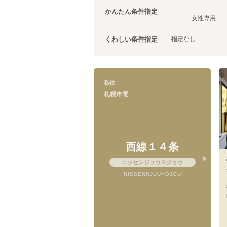
かんたん条件指定
女性専用
札幌市電
指定なし
くわしい条件指定
東屯田通
(
1
)
私鉄
札幌市電
西線１４条
ニッセンジュウヨジョウ
NISSENNJUUYOJOU