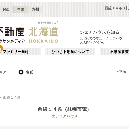
西線１４条（札
関西
中国
九州
シェアハウスを知る
はじめての方は、“シェアハウ
ス入門”へどうぞ。
ファミリー向け
ひつじ不動産について
不動産事業
リア
名前
＊
西線
JR
地下鉄
北海道
私鉄
か行
が行
西線１４条
た行
だ行
西線１４条（札幌市電）
ば行
ぱ行
札幌市
(
17
)
のシェアハウス
ら行
わ行