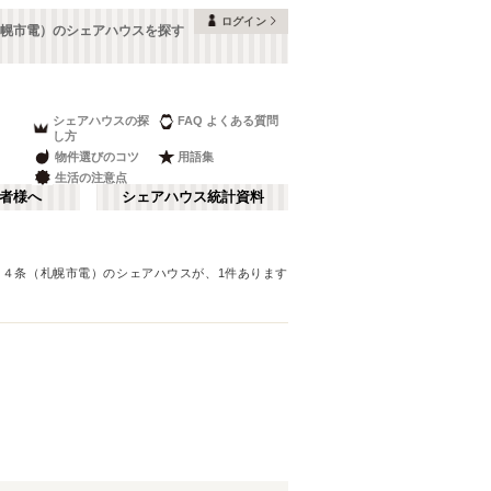
ログイン
幌市電）のシェアハウスを探す
シェアハウスの探
FAQ よくある質問
し方
物件選びのコツ
用語集
生活の注意点
者様へ
シェアハウス統計資料
１４条（札幌市電）
のシェアハウスが、
1
件あります
さ行
な行
ま行