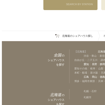
SEARCH BY STATION
北海道のシェアハウス探し
【
北海道
】
北海
全国
の
渋谷・青山
新宿
シェアハウス
自由が丘・二子玉川
調
愛知
長野
静
を探す
愛知その他
岐阜
山梨
本町・船場
新大阪
天
広島
岡山
徳
博多・福岡市東部
天神
札幌・石狩
北海道
の
札幌市
シェアハウス
を探す