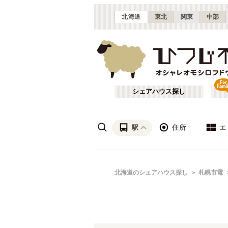
北海道
東北
関東
中部
シェアハウス探し
駅
住所
エ
札幌・石狩
あ行
北海道のシェアハウス探し
札幌市電
(
17
)
ざ行
は行
札幌市電
北海道
(
6
)
や行