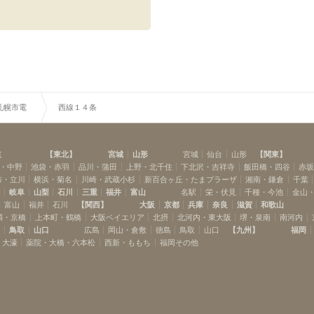
札幌市電
西線１４条
道
【
東北
】
宮城
山形
宮城
仙台
山形
【
関東
】
・中野
池袋・赤羽
品川・蒲田
上野・北千住
下北沢・吉祥寺
飯田橋・四谷
赤
布・立川
横浜・菊名
川崎・武蔵小杉
新百合ヶ丘・たまプラーザ
湘南・鎌倉
千葉
岡
岐阜
山梨
石川
三重
福井
富山
名駅
栄・伏見
千種・今池
金山
富山
福井
石川
【
関西
】
大阪
京都
兵庫
奈良
滋賀
和歌山
満・京橋
上本町・鶴橋
大阪ベイエリア
北摂
北河内・東大阪
堺・泉南
南河内
島
鳥取
山口
広島
岡山・倉敷
徳島
鳥取
山口
【
九州
】
福岡
・大濠
薬院・大橋・六本松
西新・ももち
福岡その他