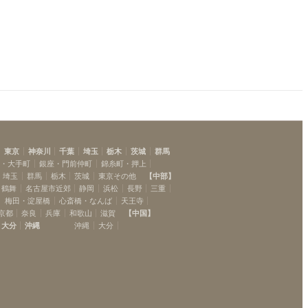
東京
神奈川
千葉
埼玉
栃木
茨城
群馬
坂・大手町
銀座・門前仲町
錦糸町・押上
埼玉
群馬
栃木
茨城
東京その他
【
中部
】
・鶴舞
名古屋市近郊
静岡
浜松
長野
三重
梅田・淀屋橋
心斎橋・なんば
天王寺
京都
奈良
兵庫
和歌山
滋賀
【
中国
】
大分
沖縄
沖縄
大分