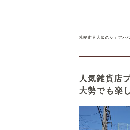
概要
札幌市最大級のシェアハ
運営者
人気雑貨店
大勢でも楽