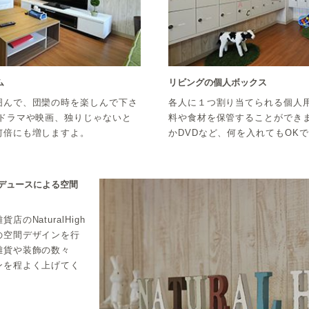
ム
リビングの個人ボックス
囲んで、団欒の時を楽しんで下さ
各人に１つ割り当てられる個人
、ドラマや映画、独りじゃないと
料や食材を保管することができ
何倍にも増しますよ。
かDVDなど、何を入れてもOK
hプロデュースによる空間
のNaturalHigh
の空間デザインを行
雑貨や装飾の数々
ンを程よく上げてく