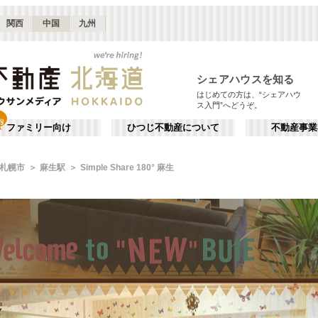
関西
中国
九州
シェアハウスを知る
はじめての方は、“シェアハウ
ス入門”へどうぞ。
ファミリー向け
ひつじ不動産について
不動産事業
札幌市
麻生駅
Simple Share 180° 麻生