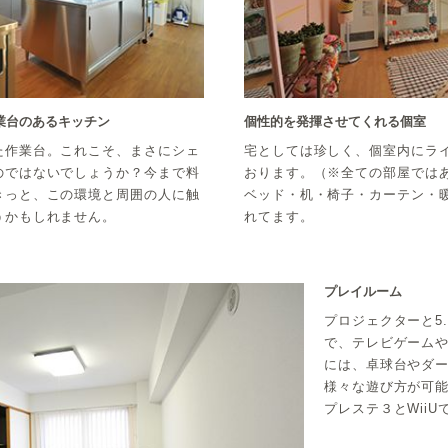
業台のあるキッチン
個性的を発揮させてくれる個室
た作業台。これこそ、まさにシェ
宅としては珍しく、個室内にラ
のではないでしょうか？今まで料
おります。（※全ての部屋ではあ
きっと、この環境と周囲の人に触
ベッド・机・椅子・カーテン・
うかもしれません。
れてます。
プレイルーム
プロジェクターと5
で、テレビゲーム
には、卓球台やダ
様々な遊び方が可
プレステ３とWiiU