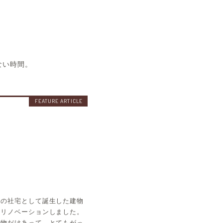
空室状況
ない時間。
社の社宅として誕生した建物
にリノベーションしました。
建物だけあって、とてもがっ