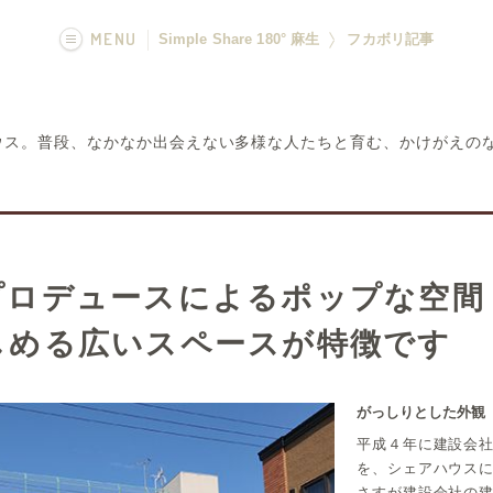
MENU
Simple Share 180° 麻生
フカボリ記事
画像一覧
ウス。普段、なかなか出会えない多様な人たちと育む、かけがえの
フカボリ記事
プロデュースによるポップな空間
しめる広いスペースが特徴です
がっしりとした外観
平成４年に建設会
を、シェアハウス
さすが建設会社の